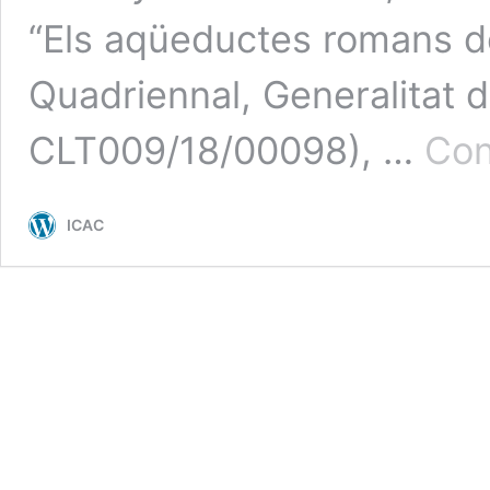
“Els aqüeductes romans de
Quadriennal, Generalitat 
CLT009/18/00098), …
Con
ICAC