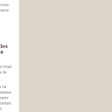
acions
tació
 les
ca
t l'èxit
ts de
m va
romana,
eatre
ivitats
l.