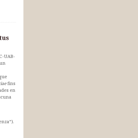
tus
EC-UAB-
 un
 que
iae
fins
dades en
ascuna
enza”).