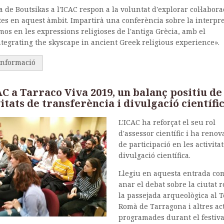
ta de Boutsikas a l'ICAC respon a la voluntat d'explorar col·labor
es en aquest àmbit. Impartirà una conferència sobre la interpre
mos en les expressions religioses de l'antiga Grècia, amb el
Integrating the skyscape in ancient Greek religious experience».
informació
C a Tarraco Viva 2019, un balanç positiu de
itats de transferència i divulgació científi
L'ICAC ha reforçat el seu rol
d'assessor científic i ha renova
de participació en les activita
divulgació científica.
Llegiu en aquesta entrada co
anar el debat sobre la ciutat 
la passejada arqueològica al T
Romà de Tarragona i altres act
programades durant el festiva