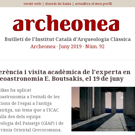
versió web
|
dona'm de baixa
|
actualitza el meu perfil
Butlletí de l'Institut Català d'Arqueologia Clàssica
Archeonea · Juny 2019 · Núm. 92
erència i visita acadèmica de l'experta en
eoastronomia E. Boutsakis, el 19 de juny
sikas ha aplicat
oastronomia a l'estudi de les
ions de l'espai a l'antiga
antiga, un tema que a l'ICAC
alla des dels equips
ologia del Paisatge (GIAP) i de
rrània Oriental Grecoromana.