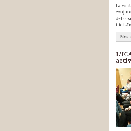
La visi
conjunt
del cos
títol «
Més 
L'ICA
activ