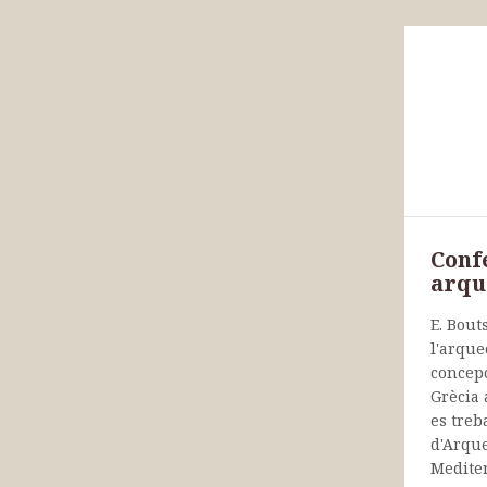
Conf
arqu
E. Bout
l'arque
concepc
Grècia 
es treb
d'Arque
Medite