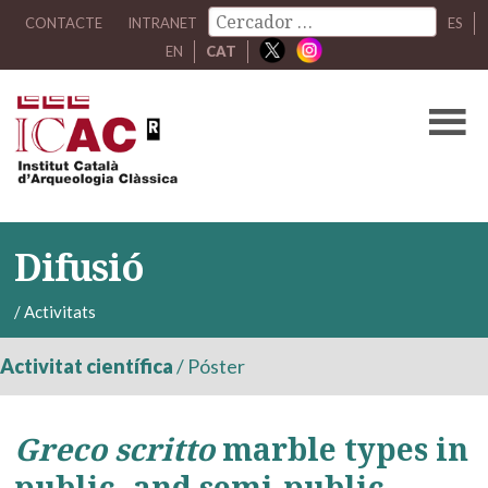
CONTACTE
INTRANET
ES
EN
CAT
Difusió
/
Activitats
Activitat científica
/
Póster
Greco scritto
marble types in
public- and semi-public