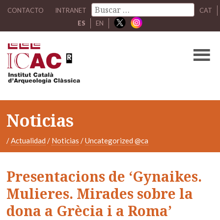
CONTACTO
INTRANET
CAT
ES
EN
Noticias
/
Actualidad
/
Noticias
/
Uncategorized @ca
Presentacions de ‘Gynaikes.
Mulieres. Mirades sobre la
dona a Grècia i a Roma’