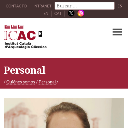
CONTACTO
INTRANET
ES
EN
CAT
Personal
/
Quiénes somos
/
Personal
/