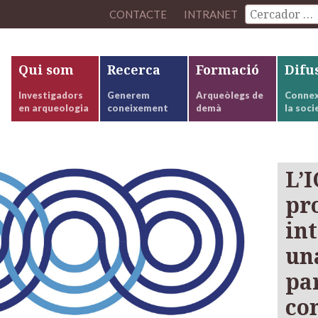
CONTACTE
INTRANET
Qui som
Recerca
Formació
Difu
Investigadors
Generem
Arqueòlegs de
Connex
en arqueologia
coneixement
demà
la soci
L’
pr
in
un
par
co