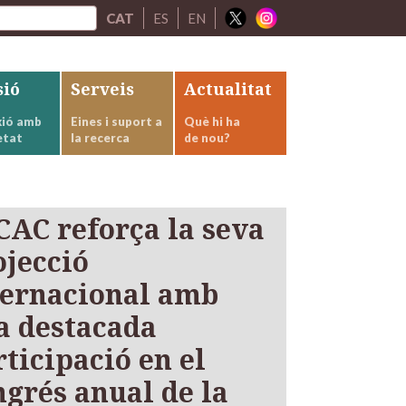
CAT
ES
EN
sió
Serveis
Actualitat
ió amb
Eines i suport a
Què hi ha
etat
la recerca
de nou?
ICAC reforça la seva
ojecció
ternacional amb
a destacada
ticipació en el
ngrés anual de la