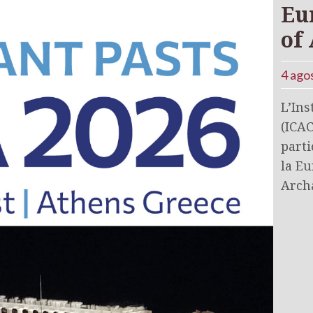
Eu
of
4 ago
L’Ins
(ICAC
parti
la Eu
Arch