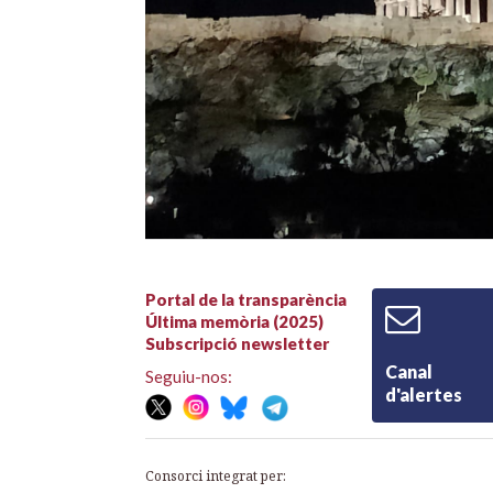
Portal de la transparència
Última memòria (2025)
Subscripció newsletter
Canal
Seguiu-nos:
d'alertes
Consorci integrat per: