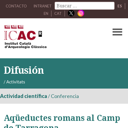
CONTACTO
INTRANET
ES
EN
CAT
Difusión
/
Activitats
Actividad científica
/
Conferencia
Aqüeductes romans al Camp
de Tarragona