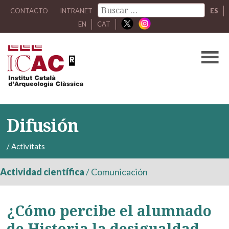
CONTACTO
INTRANET
ES
EN
CAT
Difusión
/
Activitats
Actividad científica
/
Comunicación
¿Cómo percibe el alumnado
de Historia la desigualdad