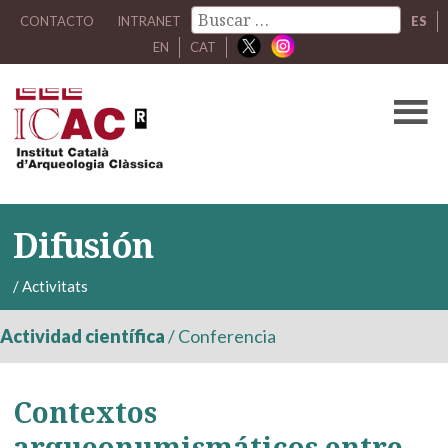
CONTACTO
INTRANET
ES
EN
CAT
Difusión
/
Activitats
Actividad científica
/
Conferencia
Contextos
arqueonumismáticos entre