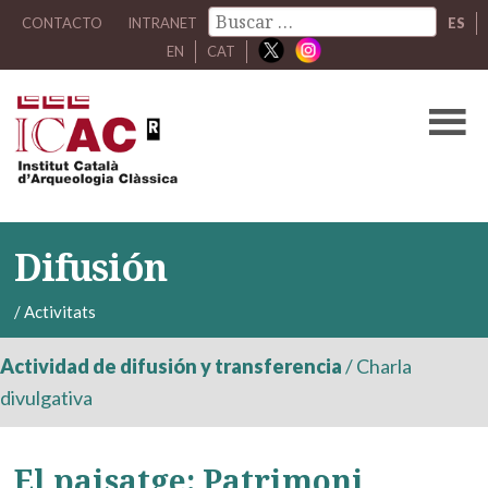
CONTACTO
INTRANET
ES
EN
CAT
Difusión
/
Activitats
Actividad de difusión y transferencia
/
Charla
divulgativa
El paisatge: Patrimoni