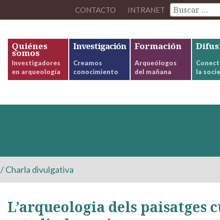
CONTACTO
INTRANET
Quiénes
Investigación
Formación
Difus
somos
Investigadores
Creamos
Arqueólogos
Conect
en arqueología
conocimiento
del mañana
la soci
/
Charla divulgativa
L’arqueologia dels paisatges c