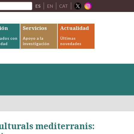
ES
EN
CAT
ión
Servicios
Actualidad
ados con
Apoyo a la
Últimas
edad
investigación
novedades
ulturals mediterranis: