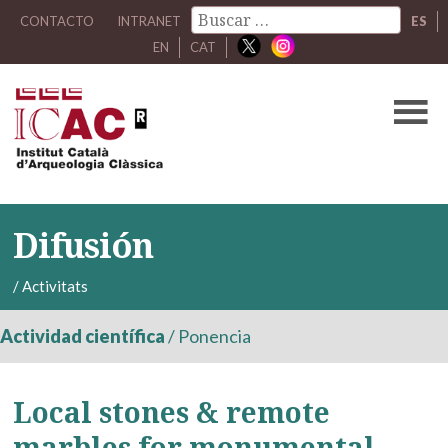
CONTACTO
INTRANET
ES
EN
CAT
Difusión
/
Activitats
Actividad científica
/
Ponencia
Local stones & remote
marbles for monumental