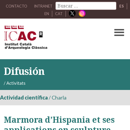
CONTACTO
INTRANET
ES
EN
CAT
Difusión
/
Activitats
Actividad científica
/
Charla
Marmora d’Hispania et ses
applications en sculpture,