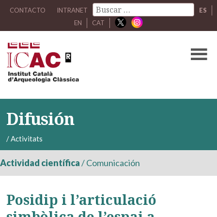
CONTACTO
INTRANET
ES
EN
CAT
Difusión
/
Activitats
Actividad científica
/
Comunicación
Posidip i l’articulació
simbòlica de l’espai a