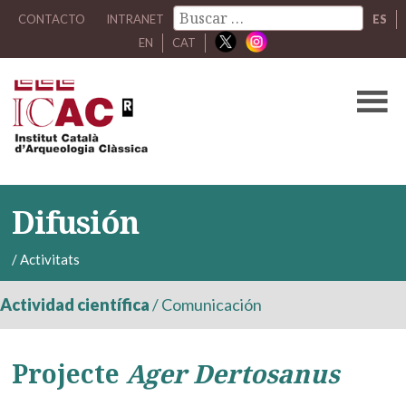
CONTACTO
INTRANET
ES
EN
CAT
Difusión
/
Activitats
Actividad científica
/
Comunicación
Projecte
Ager Dertosanus