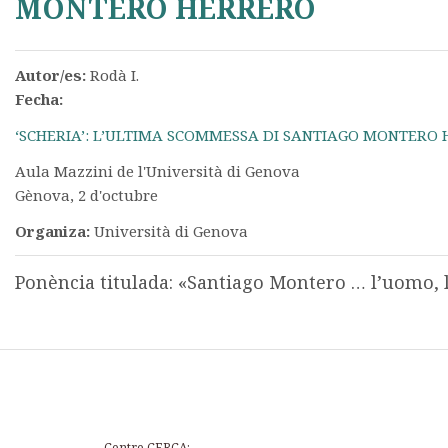
MONTERO HERRERO
Autor/es:
Rodà I.
Fecha:
‘SCHERIA’: L’ULTIMA SCOMMESSA DI SANTIAGO MONTERO
Aula Mazzini de l'Università di Genova
Gènova, 2 d'octubre
Organiza:
Università di Genova
Ponència titulada: «Santiago Montero … l’uomo, 
Centre CERCA: