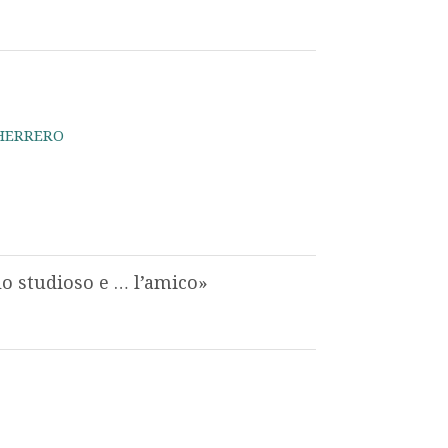
 HERRERO
lo studioso e … l’amico»