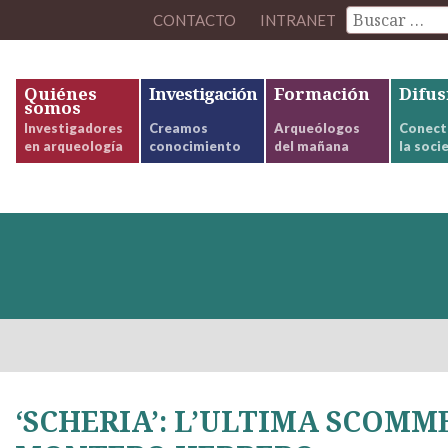
CONTACTO
INTRANET
Quiénes
Investigación
Formación
Difus
somos
Investigadores
Creamos
Arqueólogos
Conect
en arqueología
conocimiento
del mañana
la soci
‘SCHERIA’: L’ULTIMA SCOMM