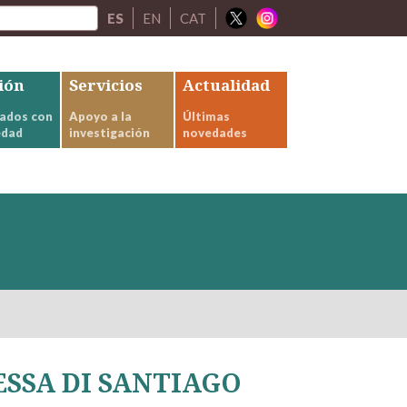
ES
EN
CAT
ión
Servicios
Actualidad
ados con
Apoyo a la
Últimas
edad
investigación
novedades
ESSA DI SANTIAGO