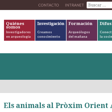
CONTACTO
INTRANET
Quiénes
Investigación
Formación
Difus
somos
Investigadores
Creamos
Arqueólogos
Conect
en arqueología
conocimiento
del mañana
la soci
Els animals al Pròxim Orient A