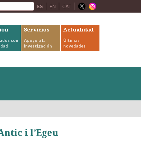
ES
EN
CAT
ión
Servicios
Actualidad
ados con
Apoyo a la
Últimas
edad
investigación
novedades
ntic i l’Egeu