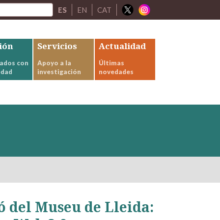
ES
EN
CAT
ión
Servicios
Actualidad
ados con
Apoyo a la
Últimas
edad
investigación
novedades
ó del Museu de Lleida: