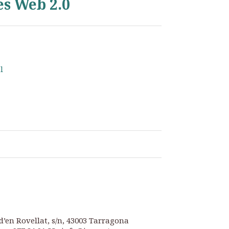
es Web 2.0
l
d’en Rovellat, s/n, 43003 Tarragona