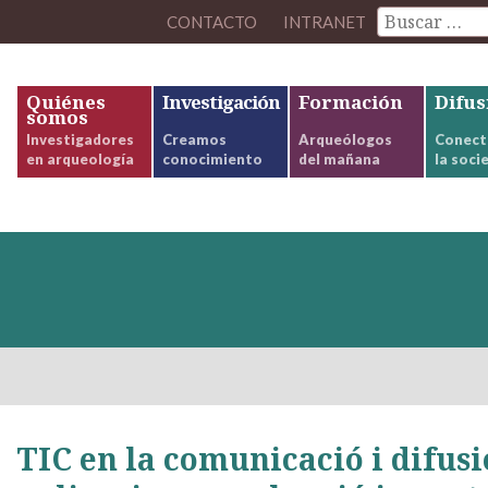
CONTACTO
INTRANET
Quiénes
Investigación
Formación
Difus
somos
Investigadores
Creamos
Arqueólogos
Conect
en arqueología
conocimiento
del mañana
la soci
TIC en la comunicació i difusi