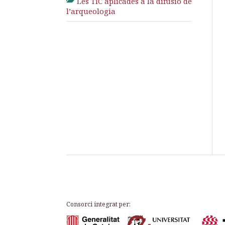
Les TIC aplicades a la difusió de
l’arqueologia
Consorci integrat per: