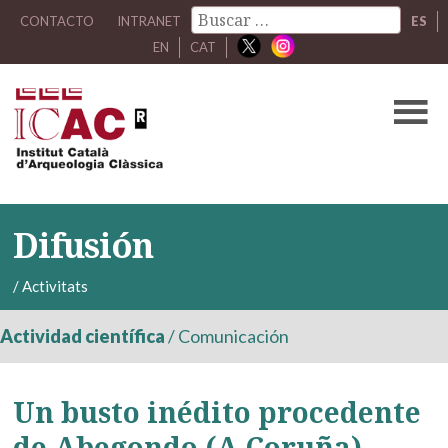
CONTACTO
INTRANET
ES
EN
CAT
Difusión
/
Activitats
Actividad científica
/
Comunicación
Un busto inédito procedente
de Abegondo (A Coruña)