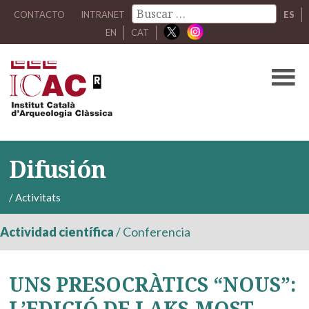
CONTACTO
INTRANET
ES
EN
CAT
Difusión
/
Activitats
Actividad científica
/
Conferencia
UNS PRESOCRÀTICS “NOUS”:
L’EDICIÓ DE LAKS-MOST