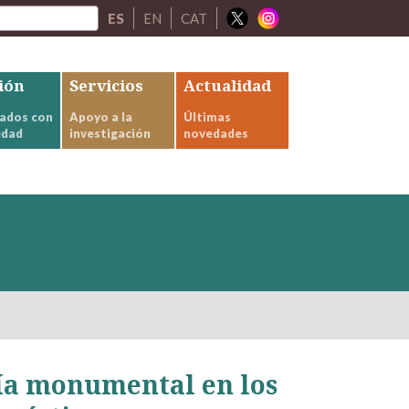
ES
EN
CAT
ión
Servicios
Actualidad
ados con
Apoyo a la
Últimas
edad
investigación
novedades
fía monumental en los