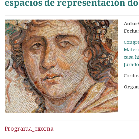
espacios de representación d
Autor
Fecha
Congre
Materi
casa 
Jurado
Còrdov
Organ
Programa_exorna