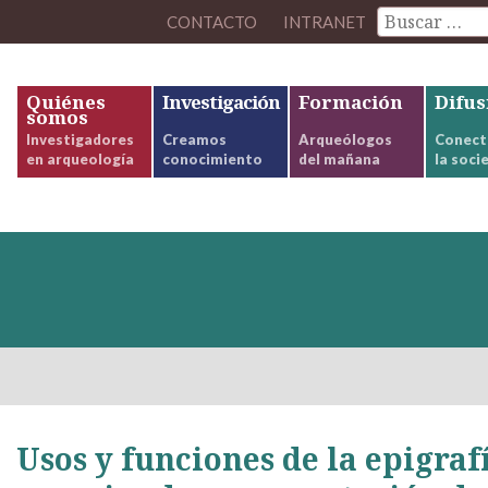
CONTACTO
INTRANET
Quiénes
Investigación
Formación
Difus
somos
Investigadores
Creamos
Arqueólogos
Conect
en arqueología
conocimiento
del mañana
la soci
Usos y funciones de la epigra