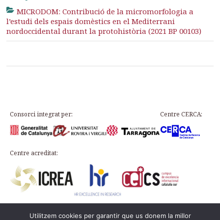
MICRODOM: Contribució de la micromorfologia a
l’estudi dels espais domèstics en el Mediterrani
nordoccidental durant la protohistòria (2021 BP 00103)
Consorci integrat per:
Centre CERCA:
Centre acreditat:
Utilitzem cookies per garantir que us donem la millor
Plaça d’en Rovellat, s/n, 43003 Tarragona