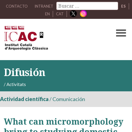
CONTACTO
INTRANET
ES
EN
CAT
Difusión
/
Activitats
Actividad científica
/
Comunicación
What can micromorphology
bring to studying domestic