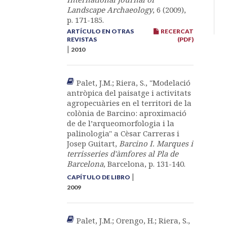
Landscape Archaeology
, 6 (2009),
p. 171-185.
ARTÍCULO EN OTRAS
RECERCAT
REVISTAS
(PDF)
|
2010
Palet, J.M.; Riera, S., "Modelació
antròpica del paisatge i activitats
agropecuàries en el territori de la
colònia de Barcino: aproximació
de de l’arqueomorfologia i la
palinologia" a Cèsar Carreras i
Josep Guitart,
Barcino I. Marques i
terrisseries d'àmfores al Pla de
Barcelona
, Barcelona, p. 131-140.
|
CAPÍTULO DE LIBRO
2009
Palet, J.M.; Orengo, H.; Riera, S.,