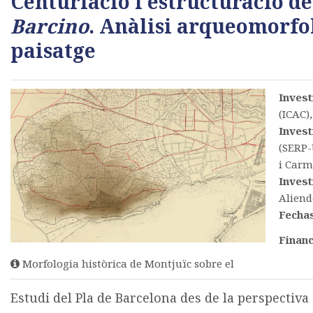
Centuriació i estructuració de 
Barcino
. Anàlisi arqueomorfo
paisatge
Invest
(ICAC)
Invest
(SERP-
i Carm
Invest
Aliend
Fecha
Financ
Morfologia històrica de Montjuïc sobre el
Estudi del Pla de Barcelona des de la perspectiva 