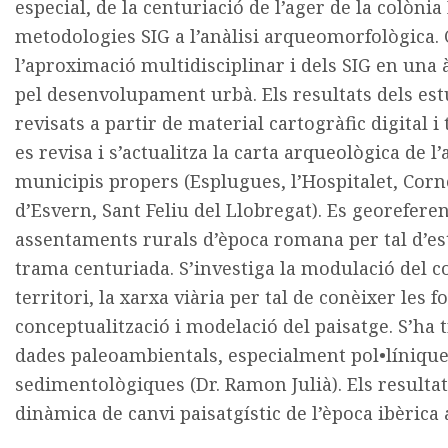
especial, de la centuriació de l’ager de la colònia
metodologies SIG a l’anàlisi arqueomorfològica. C
l’aproximació multidisciplinar i dels SIG en u
pel desenvolupament urbà. Els resultats dels es
revisats a partir de material cartogràfic digital i
es revisa i s’actualitza la carta arqueològica de 
municipis propers (Esplugues, l’Hospitalet, Corne
d’Esvern, Sant Feliu del Llobregat). Es georeferen
assentaments rurals d’època romana per tal d’est
trama centuriada. S’investiga la modulació del conj
territori, la xarxa viària per tal de conèixer les 
conceptualització i modelació del paisatge. S’ha 
dades paleoambientals, especialment pol•líniques
sedimentològiques (Dr. Ramon Julià). Els resulta
dinàmica de canvi paisatgístic de l’època ibèrica