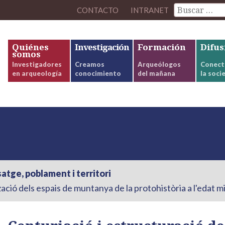
CONTACTO
INTRANET
Quiénes
Investigación
Formación
Difus
somos
Investigadores
Creamos
Arqueólogos
Conect
en arqueología
conocimiento
del mañana
la soci
atge, poblament i territori
ció dels espais de muntanya de la protohistòria a l'edat m