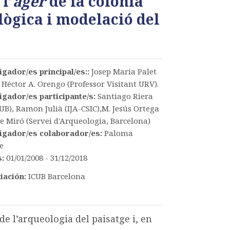
l’
ager
de la colònia
lògica i modelació del
igador/es principal/es::
Josep Maria Palet
, Héctor A. Orengo (Professor Visitant URV).
igador/es participante/s:
Santiago Riera
UB), Ramon Julià (IJA-CSIC),M. Jesús Ortega
e Miró (Servei d'Arqueologia, Barcelona)
igador/es colaborador/es:
Paloma
e
s:
01/01/2008 - 31/12/2018
iación:
ICUB Barcelona
de l’arqueologia del paisatge i, en