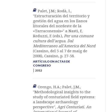
Palet, J.M.; Rodà, I.,
"Estructuración del territorio y
gestión del agua en los llanos
litorales del nordeste de la
«Tarraconensis»" a Nasti, F,
Reduzzi, F. (eds.),
Per una comune
cultura dell’acqua. Dal
Mediterraneo all’America del Nord
(Cassino, del 5 al 7 de maig de
2008), Cassino, p. 27-58.
ARTÍCULO EN ACTAS DE
CONGRESO
|
2012
Orengo, H.A.; Palet, J.M.,
"Methodological insights to the
study of centuriated field systems:
a landscape archaeology
perspective",
Agri Centuriati. An
International Journal of