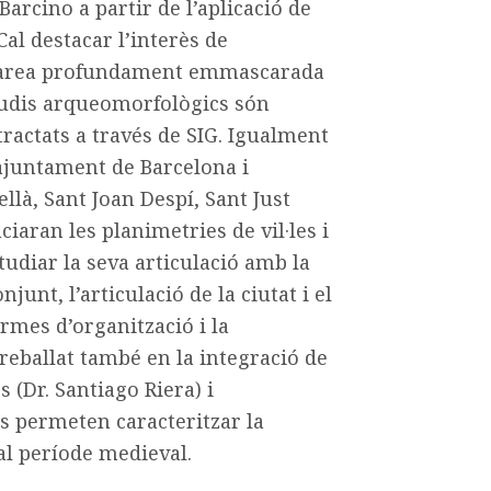
 Barcino a partir de l’aplicació de
al destacar l’interès de
na àrea profundament emmascarada
tudis arqueomorfològics són
 tractats a través de SIG. Igualment
l’ajuntament de Barcelona i
llà, Sant Joan Despí, Sant Just
ciaran les planimetries de vil·les i
udiar la seva articulació amb la
unt, l’articulació de la ciutat i el
formes d’organització i la
treballat també en la integració de
 (Dr. Santiago Riera) i
ts permeten caracteritzar la
 al període medieval.