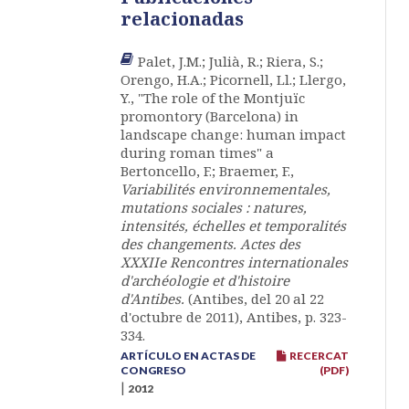
relacionadas
Palet, J.M.; Julià, R.; Riera, S.;
Orengo, H.A.; Picornell, Ll.; Llergo,
Y., "The role of the Montjuïc
promontory (Barcelona) in
landscape change: human impact
during roman times" a
Bertoncello, F.; Braemer, F.,
Variabilités environnementales,
mutations sociales : natures,
intensités, échelles et temporalités
des changements. Actes des
XXXIIe Rencontres internationales
d'archéologie et d'histoire
d'Antibes.
(Antibes, del 20 al 22
d'octubre de 2011), Antibes, p. 323-
334.
ARTÍCULO EN ACTAS DE
RECERCAT
CONGRESO
(PDF)
|
2012