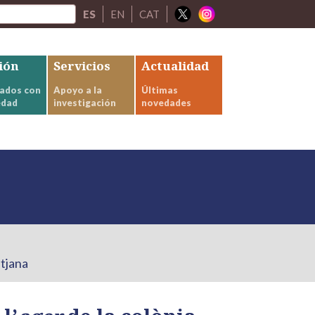
ES
EN
CAT
ión
Servicios
Actualidad
ados con
Apoyo a la
Últimas
edad
investigación
novedades
itjana