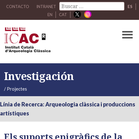
CONTACTO
INTRANET
ES
EN
CAT
Investigación
/
Projectes
Línia de Recerca: Arqueologia clàssica i produccions
artístiques
Els suports epigràfics de la