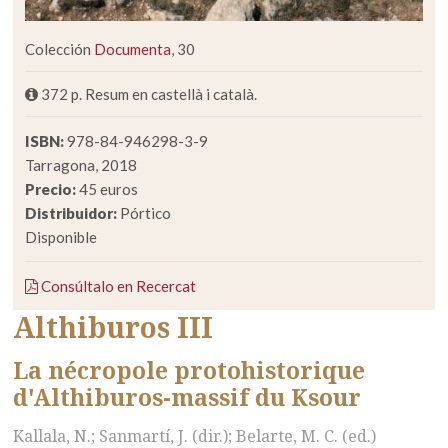
Colección
Documenta
, 30
372 p. Resum en castellà i català.
ISBN:
978-84-946298-3-9
Tarragona, 2018
Precio:
45 euros
Distribuidor:
Pórtico
Disponible
Consúltalo en Recercat
Althiburos III
La nécropole protohistorique
d'Althiburos-massif du Ksour
Kallala, N.; Sanmartí, J. (dir.); Belarte, M. C. (ed.)