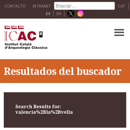
CONTACTO
INTRANET
CAT
ES
EN
Resultados del buscador
Search Results for:
valencia%2Bla%2Bvella