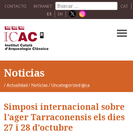
CONTACTO
INTRANET
CAT
ES
EN
Noticias
/
Actualidad
/
Noticias
/
Uncategorized @ca
Simposi internacional sobre
l’ager Tarraconensis els dies
27 i 28 d’octubre