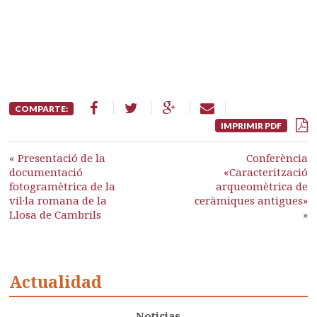
COMPARTE:
IMPRIMIR PDF
«
Presentació de la
Conferència
documentació
«Caracterització
fotogramètrica de la
arqueomètrica de
vil·la romana de la
ceràmiques antigues»
Llosa de Cambrils
»
Actualidad
Noticias