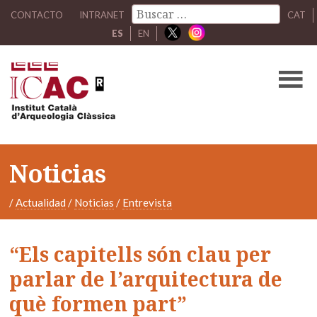
CONTACTO
INTRANET
CAT
ES
EN
Noticias
/
Actualidad
/
Noticias
/
Entrevista
“Els capitells són clau per
parlar de l’arquitectura de
què formen part”