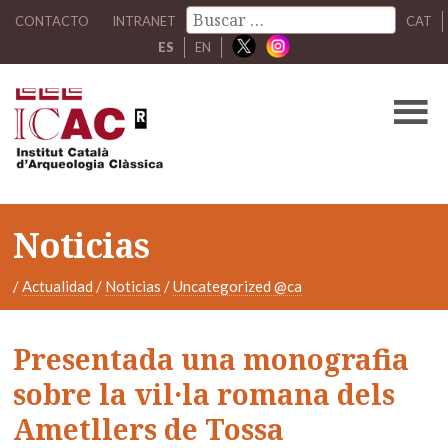
CONTACTO
INTRANET
CAT
ES
EN
Noticias
/
Actualidad
/
Noticias
/
Uncategorized @ca
Presentada una monografia
sobre la vil·la romana dels
Ametllers de Tossa