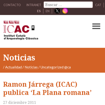
CONTACTO
INTRANET
CAT
ES
EN
Noticias
/
Actualidad
/
Noticias
/
Uncategorized @ca
Ramon Járrega (ICAC)
publica ‘La Plana romana’
27 diciembre 2011