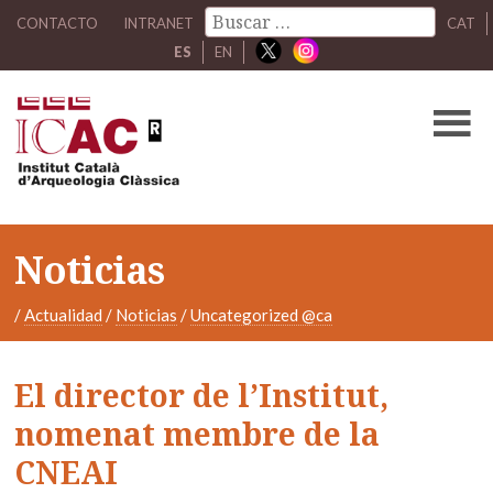
CONTACTO
INTRANET
CAT
ES
EN
Noticias
/
Actualidad
/
Noticias
/
Uncategorized @ca
El director de l’Institut,
nomenat membre de la
CNEAI