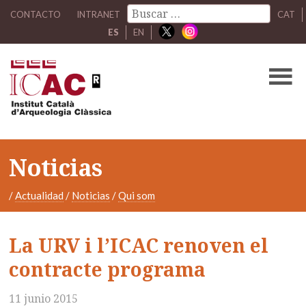
CONTACTO
INTRANET
CAT
ES
EN
Noticias
/
Actualidad
/
Noticias
/
Qui som
La URV i l’ICAC renoven el
contracte programa
11 junio 2015