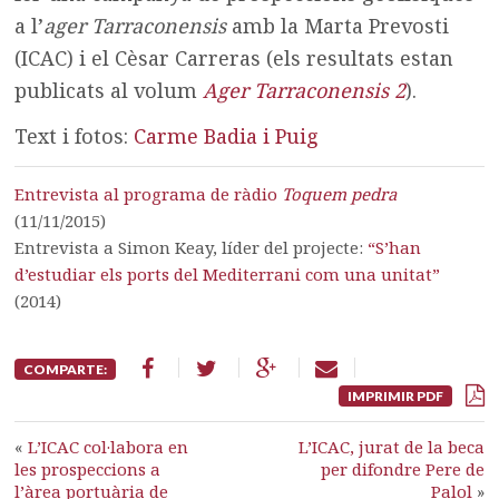
a l’
ager Tarraconensis
amb la Marta Prevosti
(ICAC) i el Cèsar Carreras (els resultats estan
publicats al volum
Ager Tarraconensis 2
).
Text i fotos:
Carme Badia i Puig
Entrevista al programa de ràdio
Toquem pedra
(11/11/2015)
Entrevista a Simon Keay, líder del projecte:
“S’han
d’estudiar els ports del Mediterrani com una unitat”
(2014)
COMPARTE:
IMPRIMIR PDF
«
L’ICAC col·labora en
L’ICAC, jurat de la beca
les prospeccions a
per difondre Pere de
l’àrea portuària de
Palol
»