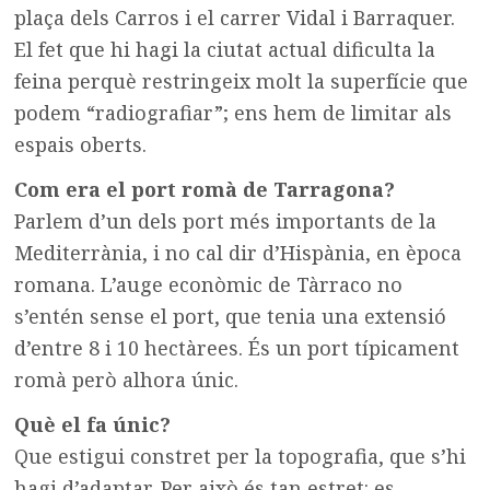
plaça dels Carros i el carrer Vidal i Barraquer.
El fet que hi hagi la ciutat actual dificulta la
feina perquè restringeix molt la superfície que
podem “radiografiar”; ens hem de limitar als
espais oberts.
Com era el port romà de Tarragona?
Parlem d’un dels port més importants de la
Mediterrània, i no cal dir d’Hispània, en època
romana. L’auge econòmic de Tàrraco no
s’entén sense el port, que tenia una extensió
d’entre 8 i 10 hectàrees. És un port típicament
romà però alhora únic.
Què el fa únic?
Que estigui constret per la topografia, que s’hi
hagi d’adaptar. Per això és tan estret: es