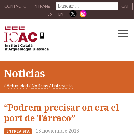
CONTACTO
INTRANET
CAT
ES
EN
Noticias
/
Actualidad
/
Noticias
/
Entrevista
“Podrem precisar on era el
port de Tàrraco”
13 noviembre 2015
ENTREVISTA