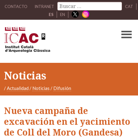
CONTACTO
INTRANET
CAT
ES
EN
Noticias
/
Actualidad
/
Noticias
/
Difusión
Nueva campaña de
excavación en el yacimiento
de Coll del Moro (Gandesa)