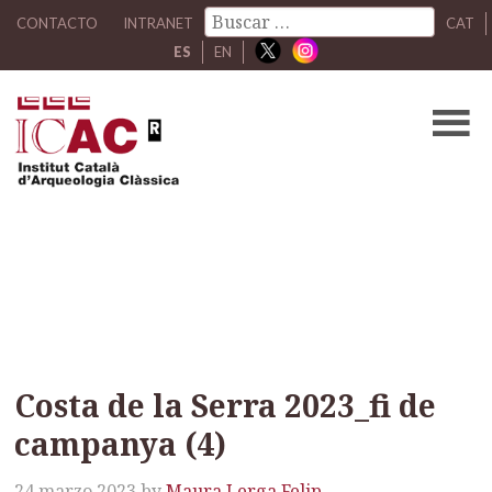
CONTACTO
INTRANET
CAT
ES
EN
Costa de la Serra 2023_fi
de campanya (4)
Costa de la Serra 2023_fi de
campanya (4)
24 marzo 2023
by
Maura Lerga Felip