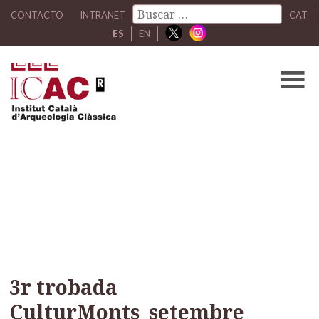
CONTACTO
INTRANET
CAT
ES
EN
3r trobada
CulturMonts_setembre
2024_GIAP (6)
3r trobada
CulturMonts_setembre