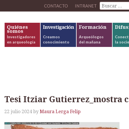
CONTACTO
INTRANET
Quiénes
Investigación
Formación
Difus
somos
Investigadores
Creamos
Arqueólogos
Conect
en arqueología
conocimiento
del mañana
la soci
ez_mostra ceramica 1 (1082-
Tesi Itziar Gutierrez_mostra c
22 julio 2024
by
Maura Lerga Felip