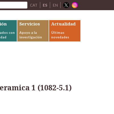
CAT
ES
EN
ión
Servicios
Actualidad
ados con
Apoyo a la
Últimas
edad
investigación
novedades
5.1)
eramica 1 (1082-5.1)