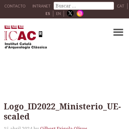
CONTACTO
INTRANET
CAT
ES
EN
Logo_ID2022_Ministerio_U
scaled
Logo_ID2022_Ministerio_UE-
scaled
15 abril 2024
by
Gilbert Frigola Olives