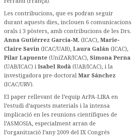
Ferrand (França).
Les contribucions, que es podran seguir
durant aquests dies, inclouen 6 comunicacions
orals i 3 pòsters, amb contribucions de les Drs.
Anna Gutiérrez Garcia-M.
(ICAC),
Marie-
Claire Savin
(ICAC/UAB),
Laura Galán
(ICAC),
Pilar Lapuente
(UniZAR/ICAC),
Simona Perna
(UAB/ICAC) i
Isabel Rodà
(UAB/ICAC), i la
investigadora pre-doctoral
Mar Sánchez
(ICAC/URV).
El paper rellevant de l’equip ArPA-LIRA en
l’estudi d’aquests materials i la intensa
implicació en les reunions científiques de
l’ASMOSIA, especialment arran de
l’organització l’any 2009 del IX Congrés