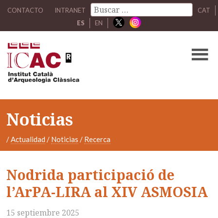
CONTACTO
INTRANET
CAT
ES
EN
Noticias
/
Actualidad
/
Noticias
/
Recerca
Nodrida participació de
l’ArPA-LIRA al XIV ASMOSIA
15 septiembre 2025