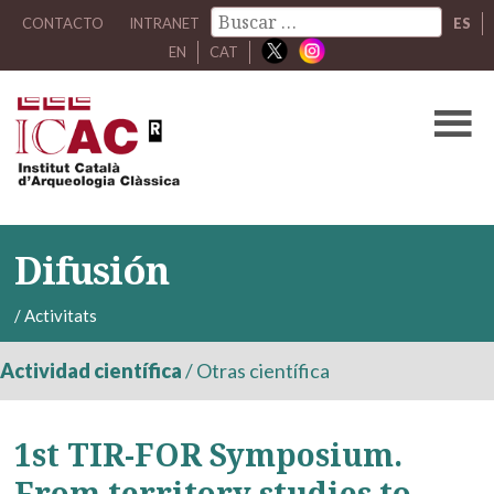
CONTACTO
INTRANET
ES
EN
CAT
Difusión
/
Activitats
Actividad científica
/
Otras científica
1st TIR-FOR Symposium.
From territory studies to