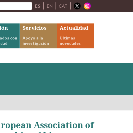
ES
EN
CAT
ión
Servicios
Actualidad
ados con
Apoyo a la
Últimas
edad
investigación
novedades
uropean Association of