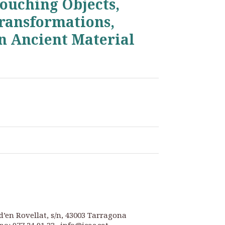
Touching Objects,
Transformations,
n Ancient Material
d’en Rovellat, s/n, 43003 Tarragona