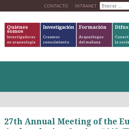
CONTACTO
INTRANET
Quiénes
Investigación
Formación
Difus
somos
Investigadores
Creamos
Arqueólogos
Conect
en arqueología
conocimiento
del mañana
la soci
27th Annual Meeting of the E