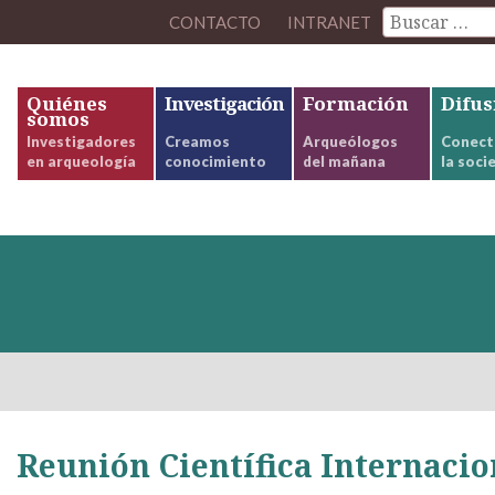
CONTACTO
INTRANET
Quiénes
Investigación
Formación
Difus
somos
Investigadores
Creamos
Arqueólogos
Conect
en arqueología
conocimiento
del mañana
la soci
Reunión Científica Internacio