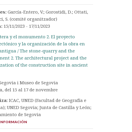
/es:
García-Entero, V.; Gorostidi, D.; Ottati,
ci, S. (comité organitzador)
s:
15/11/2023 - 17/11/2023
tera y el monumento 2. El proyecto
ectónico y la organización de la obra en
antigua / The stone-quarry and the
nt 2. The architectural project and the
zation of the construction site in ancient
egovia i Museo de Segovia
a, del 15 al 17 de novembre
iza:
ICAC, UNED (Facultad de Geografía e
ia); UNED Segovia; Junta de Castilla y León;
amiento de Segovia
INFORMACIÓN