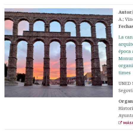
Autor
A.; Vin
Fecha
La can
arquit
época 
Monume
organi
times
UNED S
Segovi
Organ
Histor
Ayunt
MÁS 