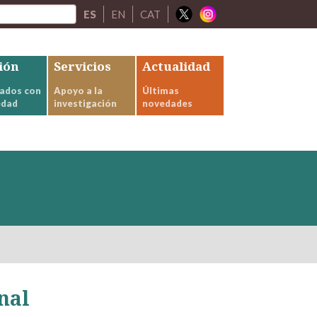
ES
EN
CAT
ión
Servicios
Actualidad
ados con
Apoyo a la
Últimas
edad
investigación
novedades
nal