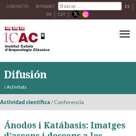
CONTACTO
INTRANET
ES
EN
CAT
Difusión
/
Activitats
Actividad científica
/
Conferencia
Ánodos i Katábasis: Imatges
d’ascens i descens a les