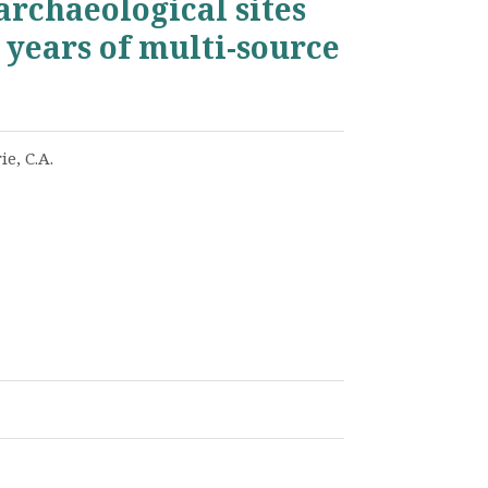
 archaeological sites
0 years of multi-source
ie, C.A.