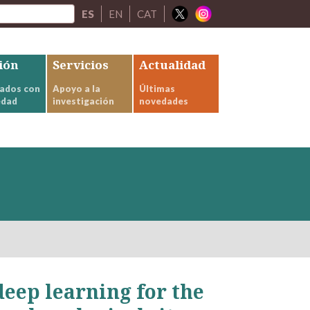
ES
EN
CAT
ión
Servicios
Actualidad
ados con
Apoyo a la
Últimas
edad
investigación
novedades
eep learning for the