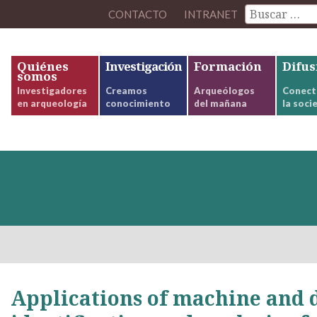
CONTACTO
INTRANET
Quiénes
Investigación
Formación
Difus
somos
Investigadores
Creamos
Arqueólogos
Conect
en arqueología
conocimiento
del mañana
la soci
Applications of machine and d