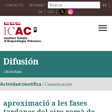
CONTACTO
INTRANET
ES
EN
CAT
Difusión
/
Activitats
Actividad científica
/
Comunicación
aproximació a les fases
tardanes del circ romà de