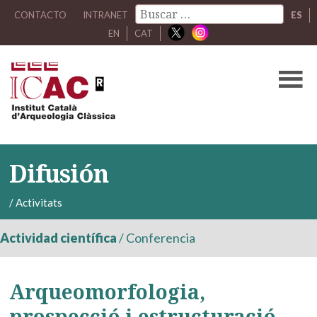
CONTACTO
INTRANET
ES
EN
CAT
Difusión
/
Activitats
Actividad científica
/
Conferencia
Arqueomorfologia,
prospecció i estructuració