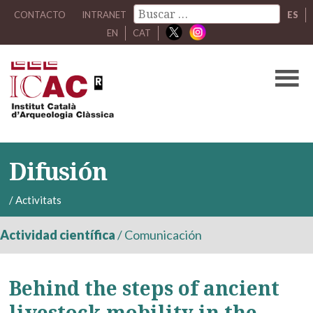
CONTACTO
INTRANET
ES
EN
CAT
Difusión
/
Activitats
Actividad científica
/
Comunicación
Behind the steps of ancient
livestock mobility in the