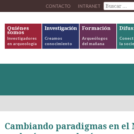
CONTACTO
INTRANET
Quiénes
Investigación
Formación
Difus
somos
Investigadores
Creamos
Arqueólogos
Conect
en arqueología
conocimiento
del mañana
la soci
Cambiando paradigmas en el