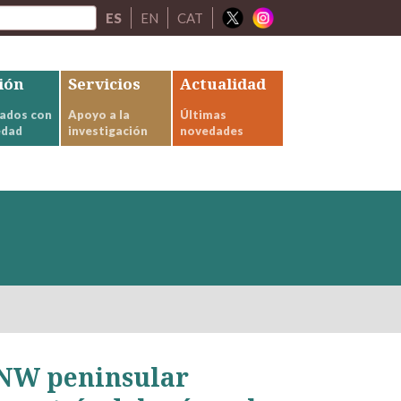
ES
EN
CAT
ión
Servicios
Actualidad
ados con
Apoyo a la
Últimas
edad
investigación
novedades
 NW peninsular