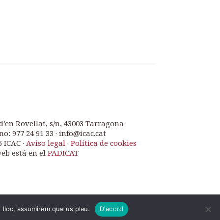
d’en Rovellat, s/n, 43003 Tarragona
no: 977 24 91 33 · info@icac.cat
6 ICAC ·
Aviso legal
·
Política de cookies
web está en el
PADICAT
t lloc, assumirem que us plau.
D'acord