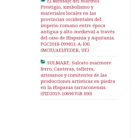
El Mensaje del mármol:
Prestigio, simbolismo y
materiales locales en las
provincias occidentales del
imperio romano entre época
antigua y alto-medieval a través
del caso de Hispania y Aquitania.
PGC2018-099851-A-I00.
(MCIU/AEI/FEDER, UE)
SULMARE: Sulcato marmore
ferro. Canteras, talleres,
artesanos y comitentes de las
producciones artísticas en piedra
en la Hispania tarraconensis.
(PID2019-106967GB-I00)