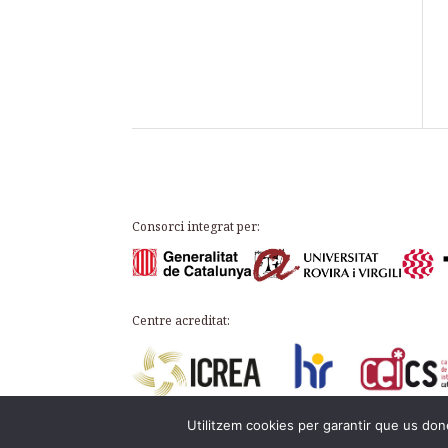
Consorci integrat per:
Centre acreditat:
Utilitzem cookies per garantir que us done