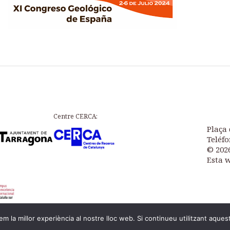
Centre CERCA:
Plaça 
Teléfo
© 202
Esta 
m la millor experiència al nostre lloc web. Si continueu utilitzant aques