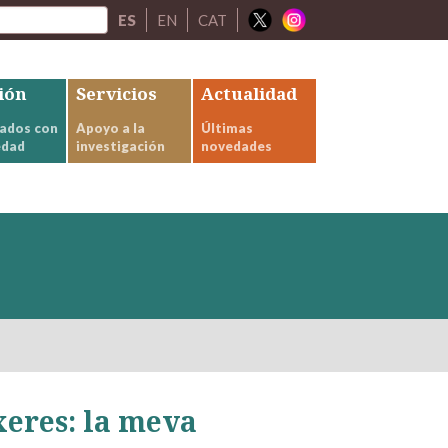
ES
EN
CAT
ión
Servicios
Actualidad
ados con
Apoyo a la
Últimas
edad
investigación
novedades
xeres: la meva