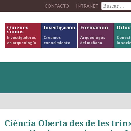
CONTACTO
INTRANET
Quiénes
Investigación
Formación
Difus
somos
Investigadores
Creamos
Arqueólogos
Conect
en arqueología
conocimiento
del mañana
la soci
Ciència Oberta des de les trin