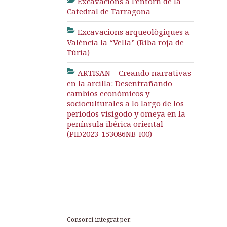
Excavacions a l’entorn de la
Catedral de Tarragona
Excavacions arqueològiques a
València la “Vella” (Riba roja de
Túria)
ARTISAN – Creando narrativas
en la arcilla: Desentrañando
cambios económicos y
socioculturales a lo largo de los
periodos visigodo y omeya en la
península ibérica oriental
(PID2023-153086NB-I00)
Consorci integrat per: