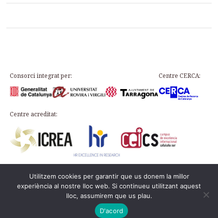
Consorci integrat per:
Centre CERCA:
Centre acreditat:
Utilitzem cookies per garantir que us donem la millor
Plaça d’en Rovellat, s/n, 43003 Tarragona
experiència al nostre lloc web. Si continueu utilitzant aquest
Teléfono: 977 24 91 33 · info@icac.cat
lloc, assumirem que us plau.
© 2026 ICAC ·
Aviso legal
·
Política de cookies
Esta web está en el
PADICAT
D'acord